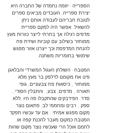
הספרייה - יוזמה נחמדה של החברה היא 
יצירת ספרייה. העובדים מביאים ספרים 
לטובת חבריהם לעבודה אותם ניתן 
להשאיל. אפשר היה למקם ספריית 
מדפים רגילה אך בחרתי לייצר כוורות מעץ 
ממוחזר בשילוב עם קוביות ושידת פח 
להנחת המדפסת וכך ייצרנו אזור מפגש 
שימושי בחומריות משתנה. 
המטבח - השולחן העגול המשרדי והבלאגן 
פינו את מקומם לדלפק בר מעץ מלא 
ממוחזר , כיסאות פח צבעוניים, גופי 
תאורה , מדפים, צבע,  והתבלין הסודי... 
סדר. הפידבקים שהתקבלו פה היו ,ללא 
ספק , רבים ומחממי לב. פתאום נוצר 
מקום מפגש אמיתי . אם עד עכשיו תפקד 
המטבח כמקום מעבר להכנת קפה או 
לחמם אוכל הרי שעכשיו נוצר מקום שהות 