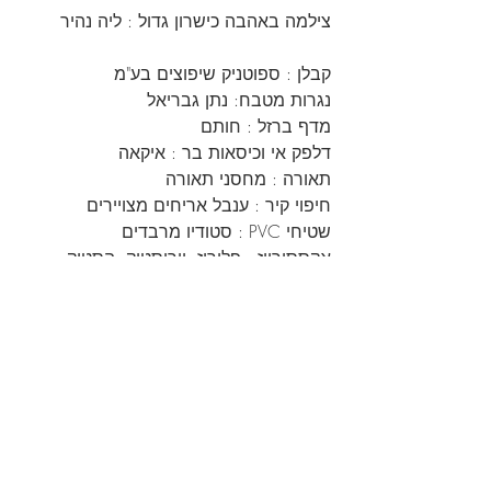
צילמה באהבה כישרון גדול : ליה נהיר
קבלן : ספוטניק שיפוצים בע"מ
נגרות מטבח: נתן גבריאל 
מדף ברזל : חותם
דלפק אי וכיסאות בר : איקאה
תאורה : מחסני תאורה
חיפוי קיר : ענבל אריחים מצויירים
שטיחי PVC : סטודיו מרבדים
אקססורייז : פלורוז, יורוסטוק, הסטוק, 
נעמן פורצלן, ממנטו, איקאה 
ואם שכחתי מישהו .. סליחה.